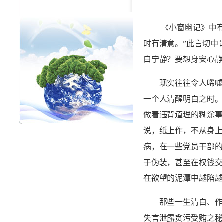
《小窗幽记》中有言
时有清意。”此言切中
白宁静？要想身安心
现实往往令人唏嘘。
一个人清醒明白之时。
做着违背道理的糊涂事
说，纸上作，不从身上
病，在一些党员干部
于伪装，甚至在权钱
在欲望的泥潭中越陷
那些一生清白、作风
失言泄露贪污受贿之秘