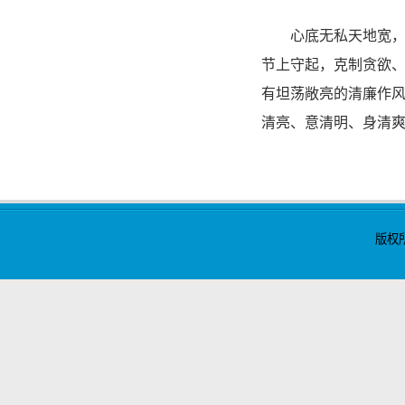
心底无私天地宽，心
节上守起，克制贪欲
有坦荡敞亮的清廉作
清亮、意清明、身清
版权