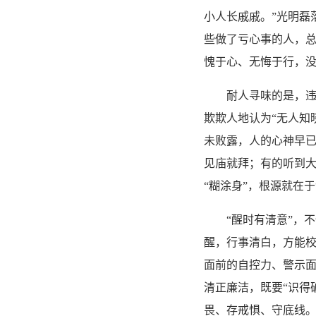
小人长戚戚。”光明磊
些做了亏心事的人，
愧于心、无悔于行，没
耐人寻味的是，违法
欺欺人地认为“无人知
未败露，人的心神早
见庙就拜；有的听到大
“糊涂身”，根源就在于
“醒时有清意”，不
醒，行事清白，方能校
面前的自控力、警示面
清正廉洁，既要“识得
畏、存戒惧、守底线