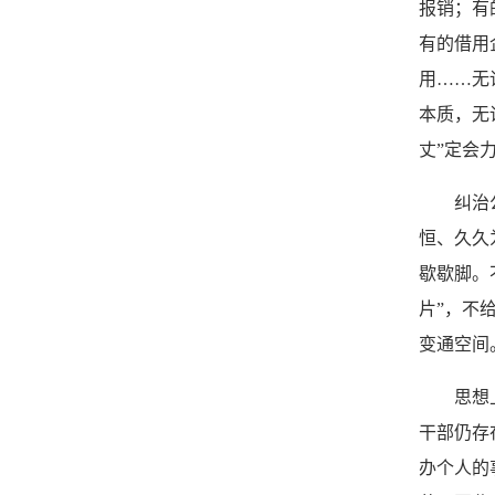
报销；有
有的借用
用……无
本质，无
丈”定会
纠治公车
恒、久久
歇歇脚。
片”，不
变通空间
思想上的
干部仍存
办个人的