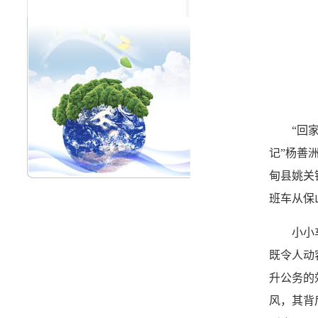
“回家是
记”杨善
甸县姚关
班车从保
小小车轮
既令人动
升公务的
风，其背