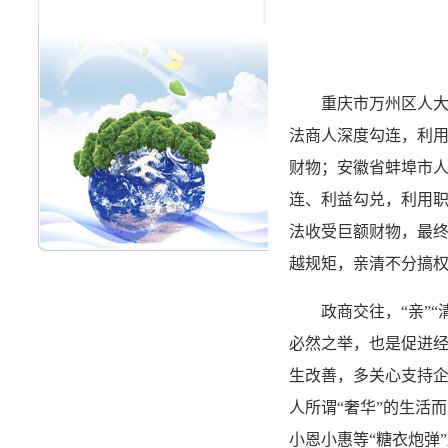
重庆市万州区人大常
法商人深度勾连，利
财物；安徽省蚌埠市
连、利益勾兑，利用
法收受巨额财物，最终
越规矩，亲清不分搞
政商交往，“亲”“
必然之举，也是促进经
生改善，多关心支持
人所谓“奢华”的生活
小恩小惠等“糖衣炮弹